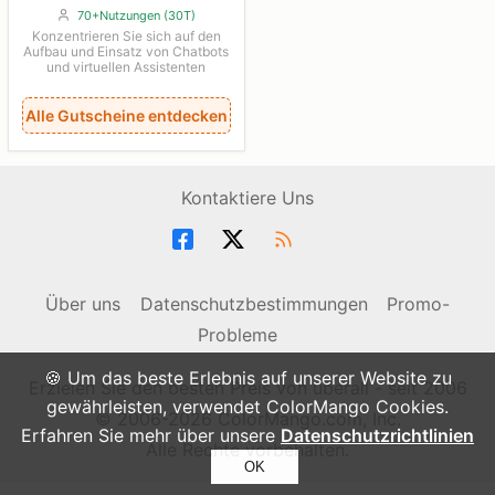
70+Nutzungen (30T)
Konzentrieren Sie sich auf den
Aufbau und Einsatz von Chatbots
und virtuellen Assistenten
Alle Gutscheine entdecken
Kontaktiere Uns
Über uns
Datenschutzbestimmungen
Promo-
Probleme
🍪 Um das beste Erlebnis auf unserer Website zu
Erzielen Sie den besten Preis von überall - seit 2006
gewährleisten, verwendet ColorMango Cookies.
© 2006-2026 ColorMango.com, Inc.
Erfahren Sie mehr über unsere
Datenschutzrichtlinien
Alle Rechte vorbehalten.
OK