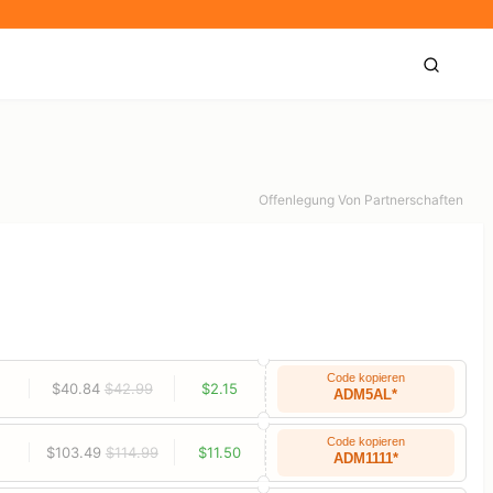
Offenlegung Von Partnerschaften
Code kopieren
$40.84
$42.99
$2.15
ADM5AL*
Code kopieren
$103.49
$114.99
$11.50
ADM1111*