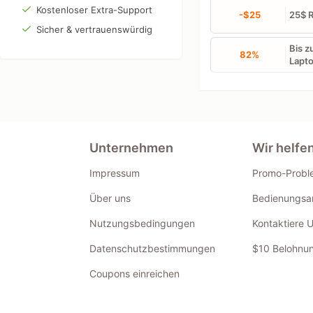
Kostenloser Extra-Support
-$25
25$ R
Sicher & vertrauenswürdig
Bis z
82%
Lapto
Unternehmen
Wir helfe
Impressum
Promo-Probl
Über uns
Bedienungsan
Nutzungsbedingungen
Kontaktiere 
Datenschutzbestimmungen
$10 Belohnun
Coupons einreichen