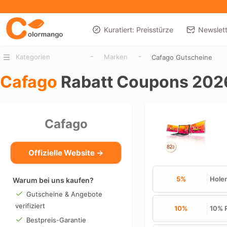
Kuratiert: Preisstürze
Newslett
-
-
Kategorien
Marken
Cafago Gutscheine
Cafago
Rabatt Coupons 202
Cafago
Offizielle Website →
5%
Holen
Warum bei uns kaufen?
Gutscheine & Angebote
verifiziert
10%
10% R
Bestpreis-Garantie