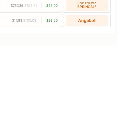
Code kopieren
$767.35
$792.35
$25.00
SPRINGAL*
Angebot
$17.83
$100.03
$82.20