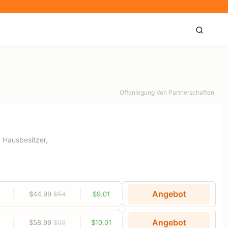
Offenlegung Von Partnerschaften
 Hausbesitzer,
Angebot
$44.99
$54
$9.01
Angebot
$58.99
$69
$10.01