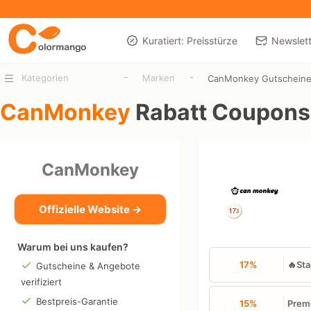
Kuratiert: Preisstürze
Newslett
-
-
Kategorien
Marken
CanMonkey Gutschein
CanMonkey
Rabatt Coupons
CanMonkey
Offizielle Website →
Warum bei uns kaufen?
17%
🔥Sta
Gutscheine & Angebote
verifiziert
Bestpreis-Garantie
15%
Premi