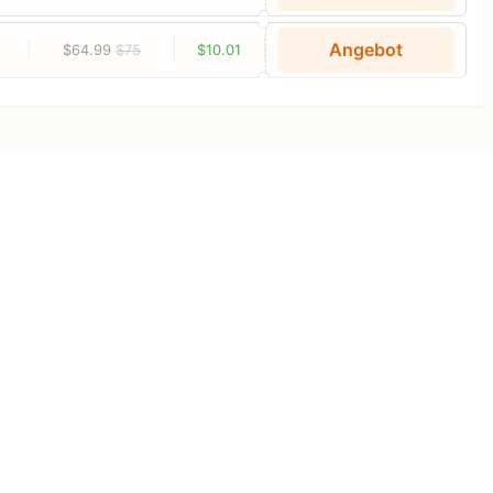
Angebot
$64.99
$75
$10.01