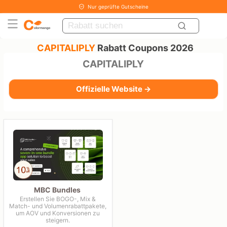
Nur geprüfte Gutscheine
CAPITALIPLY
Rabatt Coupons 2026
CAPITALIPLY
Offizielle Website →
MBC Bundles
Erstellen Sie BOGO-, Mix &
Match- und Volumenrabattpakete,
um AOV und Konversionen zu
steigern.