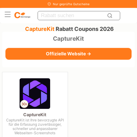
Nur geprüfte Gutscheine
CaptureKit
Rabatt Coupons 2026
CaptureKit
Offizielle Website →
CaptureKit
CaptureKit ist Ihre bevorzugte API
für die Erfassung zuverlässiger,
schneller und anpassbarer
Webseiten-Screenshots