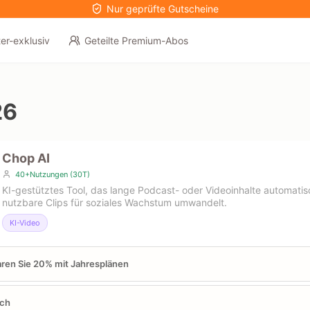
Nur geprüfte Gutscheine
er-exklusiv
Geteilte Premium-Abos
26
Chop AI
40+Nutzungen (30T)
KI-gestütztes Tool, das lange Podcast- oder Videoinhalte automati
nutzbare Clips für soziales Wachstum umwandelt.
KI-Video
ren Sie 20% mit Jahresplänen
ich