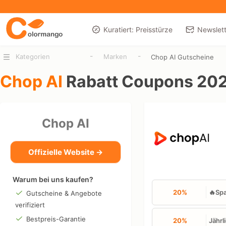
Kuratiert: Preisstürze
Newslett
-
-
Kategorien
Marken
Chop AI Gutscheine
Chop AI
Rabatt Coupons 20
Chop AI
Offizielle Website →
Warum bei uns kaufen?
20%
🔥Spa
Gutscheine & Angebote
verifiziert
Bestpreis-Garantie
20%
Jährl