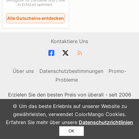
Setlogistik für Darsteller und Crew
in Echtzeit optimiert.
Alle Gutscheine entdecken
Kontaktiere Uns
Über uns
Datenschutzbestimmungen
Promo-
Probleme
Erzielen Sie den besten Preis von überall - seit 2006
© 2006-2026 ColorMango.com, Inc.
🍪 Um das beste Erlebnis auf unserer Website zu
Alle Rechte vorbehalten.
gewährleisten, verwendet ColorMango Cookies.
Erfahren Sie mehr über unsere
Datenschutzrichtlinien
OK