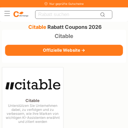
Nur geprüfte Gutscheine
Citable
Rabatt Coupons 2026
Citable
Offizielle Website →
Citable
Unterstützen Sie Unternehmen
dabei, zu verfolgen und zu
verbessern, wie ihre Marken von
wichtigen KI-Assistenten erwähnt
und zitiert werden