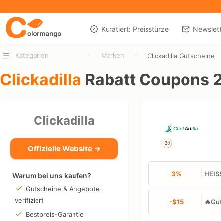
Kuratiert: Preisstürze
Newslett
-
-
Kategorien
Marken
Clickadilla Gutscheine
Clickadilla
Rabatt Coupons 
Clickadilla
Offizielle Website →
3%
HEIS
Warum bei uns kaufen?
Gutscheine & Angebote
verifiziert
-$15
🔥Gut
Bestpreis-Garantie