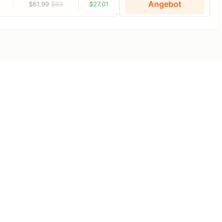
Angebot
$61.99
$89
$27.01