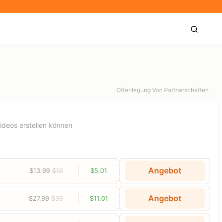
Offenlegung Von Partnerschaften
videos erstellen können
Angebot
$13.99
$19
$5.01
Angebot
$27.99
$39
$11.01