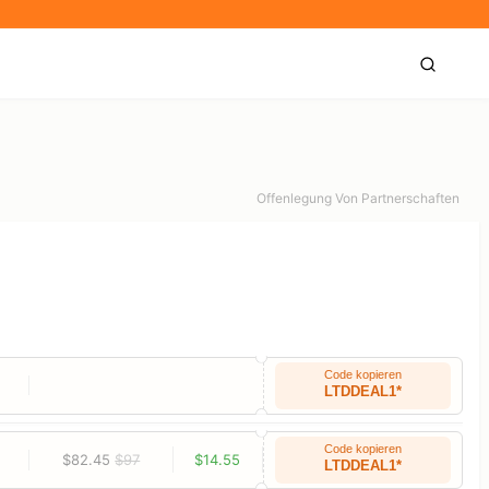
Offenlegung Von Partnerschaften
Code kopieren
LTDDEAL1*
Code kopieren
$82.45
$97
$14.55
LTDDEAL1*