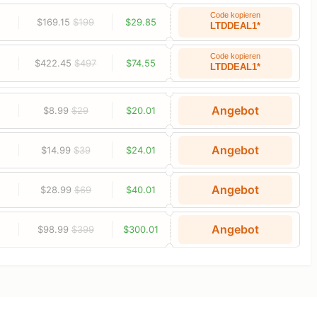
Code kopieren
$169.15
$199
$29.85
LTDDEAL1*
Code kopieren
$422.45
$497
$74.55
LTDDEAL1*
Angebot
$8.99
$29
$20.01
Angebot
$14.99
$39
$24.01
Angebot
$28.99
$69
$40.01
Angebot
$98.99
$399
$300.01