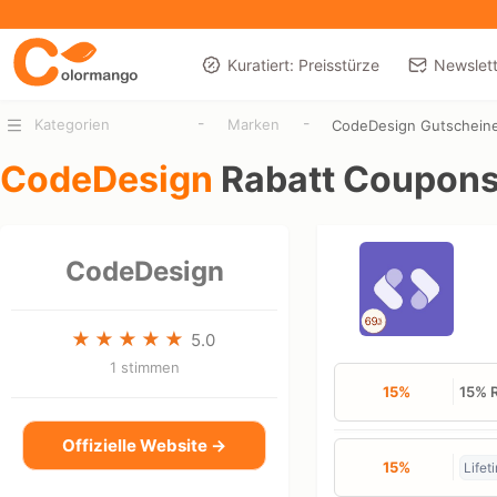
Kuratiert: Preisstürze
Newslett
-
-
Kategorien
Marken
CodeDesign Gutschein
CodeDesign
Rabatt Coupon
CodeDesign
5.0
1 stimmen
15%
15% R
Offizielle Website →
15%
Lifet