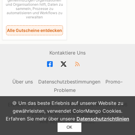
gemeinnützigen Organisationen
und Organisationen hilft, Daten zu
sammeln, Prozesse zu
automatisieren und Workflows zu
verwalten
Alle Gutscheine entdecken
Kontaktiere Uns
Über uns
Datenschutzbestimmungen
Promo-
Probleme
🍪 Um das beste Erlebnis auf unserer Website zu
Erzielen Sie den besten Preis von überall - seit 2006
gewährleisten, verwendet ColorMango Cookies.
© 2006-2026 ColorMango.com, Inc.
Erfahren Sie mehr über unsere
Datenschutzrichtlinien
Alle Rechte vorbehalten.
OK