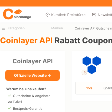
Kuratiert: Preisstürze
Newslett
-
-
Kategorien
Marken
Coinlayer API Gutschei
Coinlayer API
Rabatt Coupo
Coinlayer API
Offizielle Website →
15%
Spare
Warum bei uns kaufen?
Gutscheine & Angebote
verifiziert
Bestpreis-Garantie