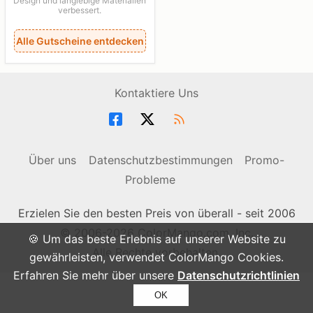
Design und langlebige Materialien
verbessert.
Alle Gutscheine entdecken
Kontaktiere Uns
Über uns
Datenschutzbestimmungen
Promo-
Probleme
Erzielen Sie den besten Preis von überall - seit 2006
© 2006-2026 ColorMango.com, Inc.
🍪 Um das beste Erlebnis auf unserer Website zu
Alle Rechte vorbehalten.
gewährleisten, verwendet ColorMango Cookies.
Erfahren Sie mehr über unsere
Datenschutzrichtlinien
OK