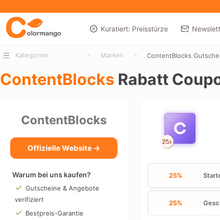
Kuratiert: Preisstürze
Newslett
-
-
Kategorien
Marken
ContentBlocks Gutsche
ContentBlocks
Rabatt Coup
ContentBlocks
Offizielle Website →
Warum bei uns kaufen?
25%
Start
Gutscheine & Angebote
verifiziert
25%
Gesch
Bestpreis-Garantie