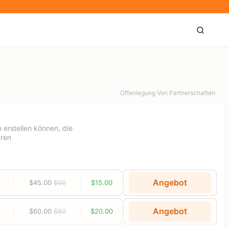
Offenlegung Von Partnerschaften
 erstellen können, die
eren
Angebot
$45.00
$60
$15.00
Angebot
$60.00
$80
$20.00