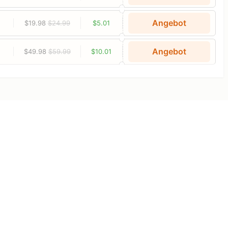
Angebot
$19.98
$24.99
$5.01
Angebot
$49.98
$59.99
$10.01