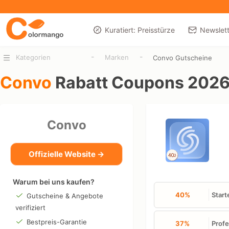
Kuratiert: Preisstürze
Newslett
-
-
Kategorien
Marken
Convo Gutscheine
Convo
Rabatt Coupons 202
Convo
Offizielle Website →
Warum bei uns kaufen?
40%
Start
Gutscheine & Angebote
verifiziert
Bestpreis-Garantie
37%
Profe