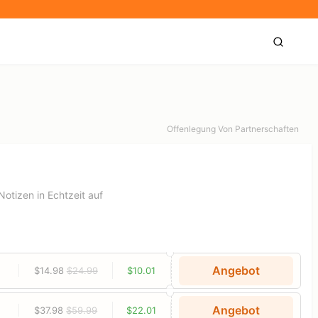
Offenlegung Von Partnerschaften
otizen in Echtzeit auf
Angebot
$14.98
$24.99
$10.01
Angebot
$37.98
$59.99
$22.01