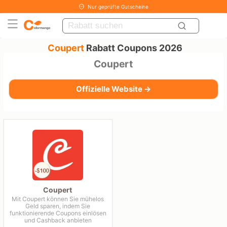
Nur geprüfte Gutscheine
Coupert
Rabatt Coupons 2026
Coupert
Offizielle Website →
Coupert
Mit Coupert können Sie mühelos
Geld sparen, indem Sie
funktionierende Coupons einlösen
und Cashback anbieten