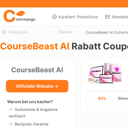
Kuratiert: Preisstürze
Newslett
-
-
Kategorien
Marken
CourseBeast AI Gutsch
CourseBeast AI
Rabatt Coup
CourseBeast AI
Offizielle Website →
82%
Einma
Warum bei uns kaufen?
Gutscheine & Angebote
verifiziert
Bestpreis-Garantie