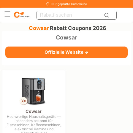
Nur geprüfte Gutscheine
Cowsar
Rabatt Coupons 2026
Cowsar
Offizielle Website →
Cowsar
Hochwertige Haushaltsgeräte —
besonders bekannt für
Eismaschinen, Kaffeemaschinen,
elektrische Kamine und