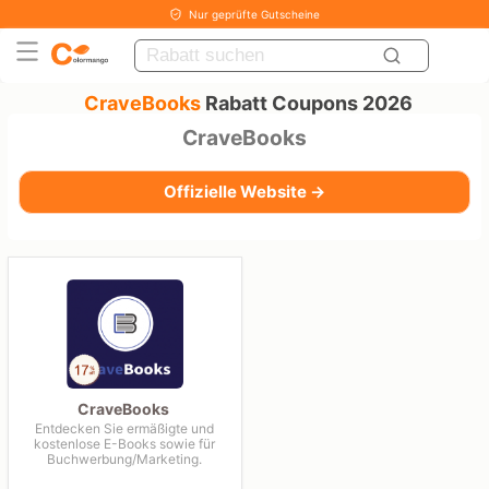
Nur geprüfte Gutscheine
CraveBooks
Rabatt Coupons 2026
CraveBooks
Offizielle Website →
CraveBooks
Entdecken Sie ermäßigte und
kostenlose E-Books sowie für
Buchwerbung/Marketing.