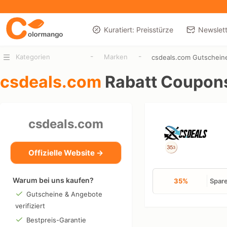
Kuratiert: Preisstürze
Newslett
-
-
Kategorien
Marken
csdeals.com Gutschein
csdeals.com
Rabatt Coupon
csdeals.com
Offizielle Website →
Warum bei uns kaufen?
35%
Spare
Gutscheine & Angebote
verifiziert
Bestpreis-Garantie