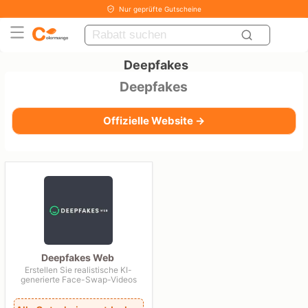
Nur geprüfte Gutscheine
Deepfakes
Deepfakes
Offizielle Website →
Deepfakes Web
Erstellen Sie realistische KI-
generierte Face-Swap-Videos