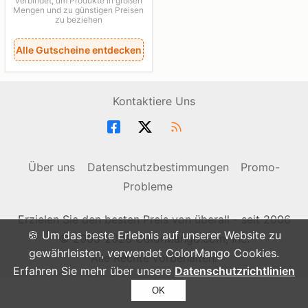
verbindet, um Produkte in großen
Mengen und zu günstigen Preisen
zu beziehen
Alle Gutscheine entdecken
Kontaktiere Uns
Über uns
Datenschutzbestimmungen
Promo-
Probleme
Erzielen Sie den besten Preis von überall - seit 2006
🍪 Um das beste Erlebnis auf unserer Website zu
© 2006-2026 ColorMango.com, Inc.
gewährleisten, verwendet ColorMango Cookies.
Alle Rechte vorbehalten.
Erfahren Sie mehr über unsere
Datenschutzrichtlinien
OK