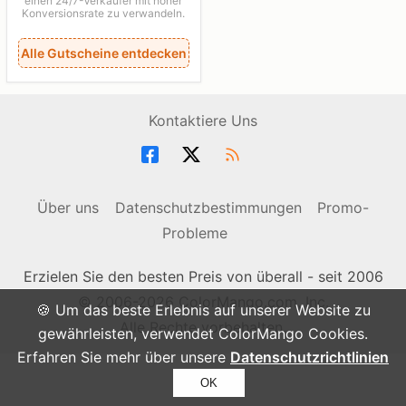
einen 24/7-Verkäufer mit hoher
Konversionsrate zu verwandeln.
Alle Gutscheine entdecken
Kontaktiere Uns
Über uns
Datenschutzbestimmungen
Promo-
Probleme
Erzielen Sie den besten Preis von überall - seit 2006
© 2006-2026 ColorMango.com, Inc.
🍪 Um das beste Erlebnis auf unserer Website zu
Alle Rechte vorbehalten.
gewährleisten, verwendet ColorMango Cookies.
Erfahren Sie mehr über unsere
Datenschutzrichtlinien
OK