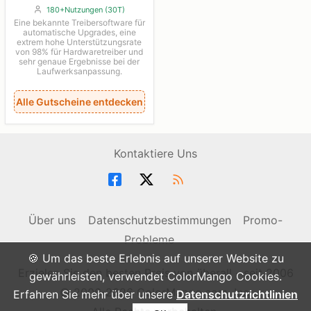
180+Nutzungen (30T)
Eine bekannte Treibersoftware für
automatische Upgrades, eine
extrem hohe Unterstützungsrate
von 98% für Hardwaretreiber und
sehr genaue Ergebnisse bei der
Laufwerksanpassung.
Alle Gutscheine entdecken
Kontaktiere Uns
Über uns
Datenschutzbestimmungen
Promo-
Probleme
🍪 Um das beste Erlebnis auf unserer Website zu
Erzielen Sie den besten Preis von überall - seit 2006
gewährleisten, verwendet ColorMango Cookies.
© 2006-2026 ColorMango.com, Inc.
Erfahren Sie mehr über unsere
Datenschutzrichtlinien