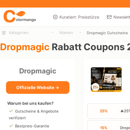
Kuratiert: Preisstürze
Newslett
-
-
Kategorien
Marken
Dropmagic Gutscheine
Dropmagic
Rabatt Coupons 
Dropmagic
Offizielle Website →
Warum bei uns kaufen?
25%
🔥25%
Gutscheine & Angebote
verifiziert
Bestpreis-Garantie
15%
Dropm