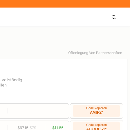
Offenlegung Von Partnerschaften
 vollständig
llen
Code kopieren
AMIR2*
Code kopieren
$67.15
$79
$11.85
AITOOLS1*