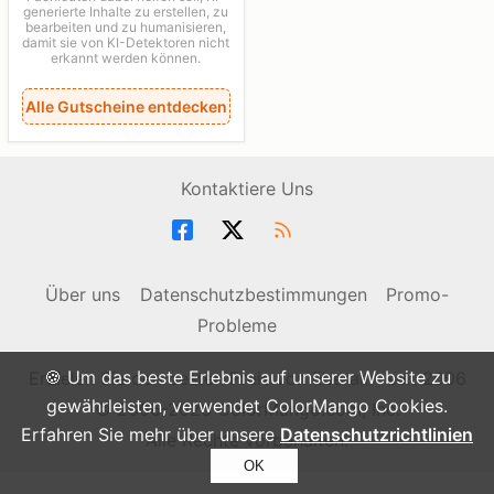
generierte Inhalte zu erstellen, zu
bearbeiten und zu humanisieren,
damit sie von KI-Detektoren nicht
erkannt werden können.
Alle Gutscheine entdecken
Kontaktiere Uns
Über uns
Datenschutzbestimmungen
Promo-
Probleme
🍪 Um das beste Erlebnis auf unserer Website zu
Erzielen Sie den besten Preis von überall - seit 2006
gewährleisten, verwendet ColorMango Cookies.
© 2006-2026 ColorMango.com, Inc.
Erfahren Sie mehr über unsere
Datenschutzrichtlinien
Alle Rechte vorbehalten.
OK