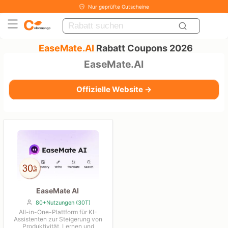
Nur geprüfte Gutscheine
EaseMate.AI
Rabatt Coupons 2026
EaseMate.AI
Offizielle Website →
EaseMate AI
80+Nutzungen (30T)
All-in-One-Plattform für KI-
Assistenten zur Steigerung von
Produktivität, Lernen und