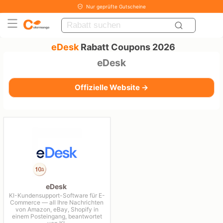
Nur geprüfte Gutscheine
eDesk
Rabatt Coupons 2026
eDesk
Offizielle Website →
eDesk
KI-Kundensupport-Software für E-
Commerce — all Ihre Nachrichten
von Amazon, eBay, Shopify in
einem Posteingang, beantwortet