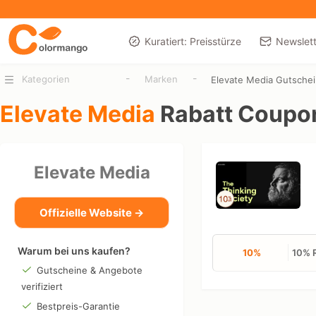
Kuratiert: Preisstürze
Newslett
-
-
Kategorien
Marken
Elevate Media Gutsche
Elevate Media
Rabatt Coupo
Elevate Media
Offizielle Website →
Warum bei uns kaufen?
10%
10% R
Gutscheine & Angebote
verifiziert
Bestpreis-Garantie