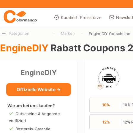
Kuratiert: Preisstürze
Newslett
-
-
Kategorien
Marken
EngineDIY Gutscheine
EngineDIY
Rabatt Coupons 
EngineDIY
Offizielle Website →
10%
10% R
Warum bei uns kaufen?
Gutscheine & Angebote
verifiziert
12%
12% R
Bestpreis-Garantie