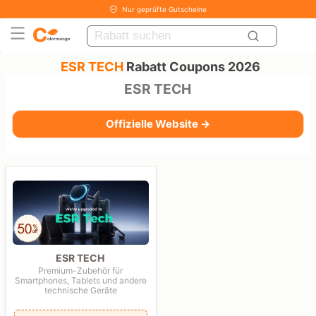
Nur geprüfte Gutscheine
ESR TECH
Rabatt Coupons 2026
ESR TECH
Offizielle Website →
ESR TECH
Premium-Zubehör für
Smartphones, Tablets und andere
technische Geräte