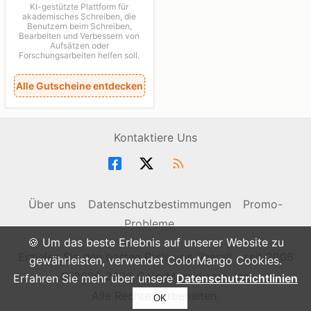
KI-gestützte Plattform für
akademisches Schreiben, die
Benutzern beim Schreiben,
Bearbeiten und Verbessern von
Aufsätzen oder
Forschungsarbeiten helfen soll.
Alle Gutscheine entdecken
Kontaktiere Uns
Über uns
Datenschutzbestimmungen
Promo-
Probleme
🍪 Um das beste Erlebnis auf unserer Website zu
Erzielen Sie den besten Preis von überall - seit 2006
gewährleisten, verwendet ColorMango Cookies.
© 2006-2026 ColorMango.com, Inc.
Erfahren Sie mehr über unsere
Datenschutzrichtlinien
Alle Rechte vorbehalten.
OK