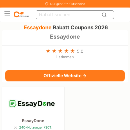
Nur geprüfte Gutscheine
Essaydone
Rabatt Coupons 2026
Essaydone
5.0
1 stimmen
Offizielle Website →
EssayDone
240+Nutzungen (30T)