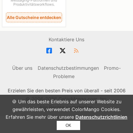
Messaging-Plattformen und
Produktivitätsworkflows.
Alle Gutscheine entdecken
Kontaktiere Uns
Über uns
Datenschutzbestimmungen
Promo-
Probleme
Erzielen Sie den besten Preis von überall - seit 2006
© 2006-2026 ColorMango.com, Inc.
🍪 Um das beste Erlebnis auf unserer Website zu
Alle Rechte vorbehalten.
gewährleisten, verwendet ColorMango Cookies.
Erfahren Sie mehr über unsere
Datenschutzrichtlinien
OK