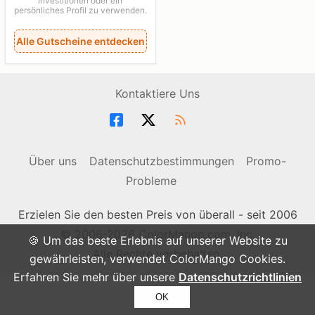
Investitionen oder ein
persönliches Profil zu verwenden.
Alle Gutscheine entdecken
Kontaktiere Uns
Über uns
Datenschutzbestimmungen
Promo-
Probleme
Erzielen Sie den besten Preis von überall - seit 2006
© 2006-2026 ColorMango.com, Inc.
🍪 Um das beste Erlebnis auf unserer Website zu
Alle Rechte vorbehalten.
gewährleisten, verwendet ColorMango Cookies.
Erfahren Sie mehr über unsere
Datenschutzrichtlinien
OK