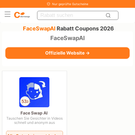
Nur geprüfte Gutscheine
FaceSwapAI
Rabatt Coupons 2026
FaceSwapAI
Offizielle Website →
Face Swap AI
Tauschen Sie Gesichter in Videos
schnell und anonym aus