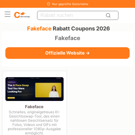
Nur geprüfte Gutscheine
Fakeface
Rabatt Coupons 2026
Fakeface
Offizielle Website →
Fakeface
Schnelles, originalgetreues KI-
Gesichtsswap-Tool, das einen
nahtlosen Gesichtsersatz für
Fotos, Videos und GIFs mit
professioneller 1080p-Ausgabe
ermöglicht.