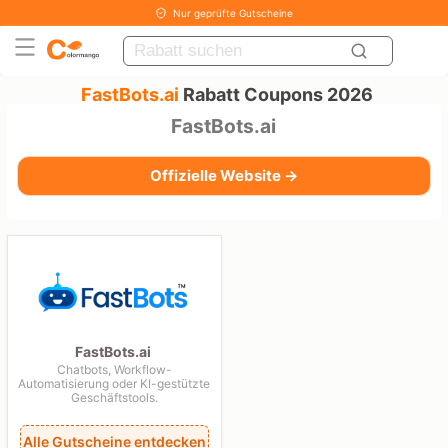
Nur geprüfte Gutscheine
FastBots.ai
Rabatt Coupons 2026
FastBots.ai
Offizielle Website →
FastBots.ai
Chatbots, Workflow-
Automatisierung oder KI-gestützte
Geschäftstools.
Alle Gutscheine entdecken