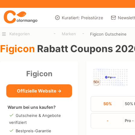
Kuratiert: Preisstürze
Newslett
-
-
Kategorien
Marken
Figicon Gutscheine
Figicon
Rabatt Coupons 202
Figicon
Offizielle Website →
50%
50% R
Warum bei uns kaufen?
Gutscheine & Angebote
-
Pro -
verifiziert
Bestpreis-Garantie